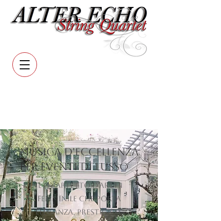
Musica d'Eccellenza
per Eventi di Lusso
Il quartetto d'archi
femminile che porta
Eleganza, prestigio e