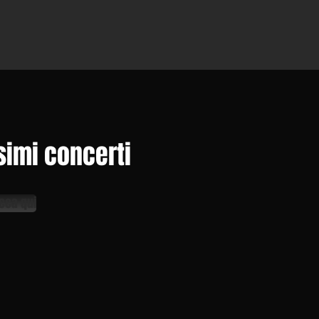
simi concerti
icca qui