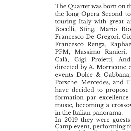
The Quartet was born on th
the long Opera Second tou
touring Italy with great a
Bocelli, Sting, Mario Bio
Francesco De Gregori, Gio
Francesco Renga, Raphael
PFM, Massimo Ranieri, 
Calà, Gigi Proietti, And
directed by A. Morricone 
events Dolce & Gabbana, G
Porsche, Mercedes, and T
have decided to propose 
formation par excellence 
music, becoming a crossov
in the Italian panorama.
In 2019 they were guests
Camp event, performing fo