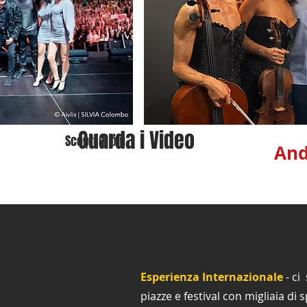
Guarda i Video
Scopri di più
And
Esperienza Internazionale
- ci 
piazze e festival con migliaia di 