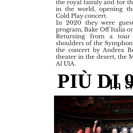
the royal family and for t
in the world, opening th
Cold Play concert.
In 2020 they were gues
program, Bake Off Italia o
Returning from a tour
shoulders of the Symphony
the concert by Andrea Boc
theater in the desert, the
Al UlA.
In 
In 