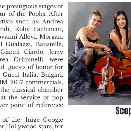
e prestigious stages of
r of the Poohs. After
rtists such as: Andrea
ndi, Roby Fachinetti,
vanni Allevi, Morgan,
 Gualazzi, Baustelle,
Gianni Ciardo, Jerry
rea Griminelli, were
ed
guests of honor for
ucci Italia, Bulgari,
IM 2017 commercials,
the classical chamber
at the service of pop
er point of reference
Scop
 of the
huge Google
r Hollywood stars, for