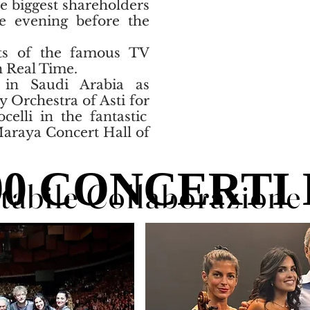
he biggest shareholders
e evening before the
ts of the famous TV
n Real Time.
 in Saudi Arabia as
 Orchestra of Asti for
elli in the fantastic
 Maraya Concert Hall of
P
P
Stabile Collaborazione
Stabile Collaborazione